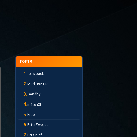
TOP10
1.
fp-is-back
2.
Markus5113
3.
Gandhy
4.
m1tch3l
5.
Erpel
6.
PeterZwegat
7.
Petz.nief