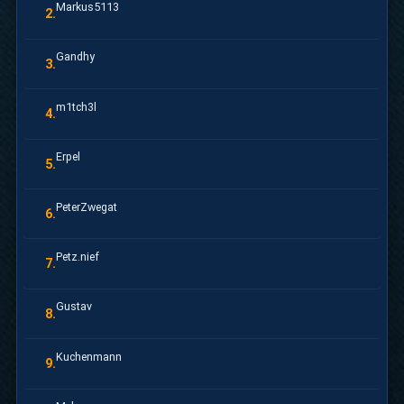
Markus5113
2.
Gandhy
3.
m1tch3l
4.
Erpel
5.
PeterZwegat
6.
Petz.nief
7.
Gustav
8.
Kuchenmann
9.