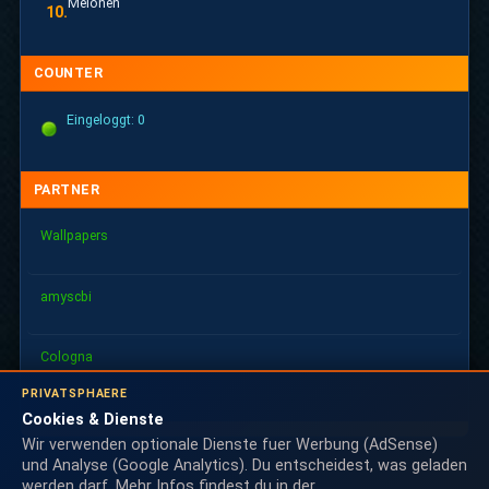
Melonen
10.
COUNTER
Eingeloggt: 0
PARTNER
Wallpapers
amyscbi
Cologna
PRIVATSPHAERE
Cookies & Dienste
Wir verwenden optionale Dienste fuer Werbung (AdSense)
und Analyse (Google Analytics). Du entscheidest, was geladen
werden darf. Mehr Infos findest du in der