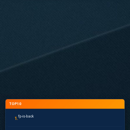
TOP10
fp-is-back
1.