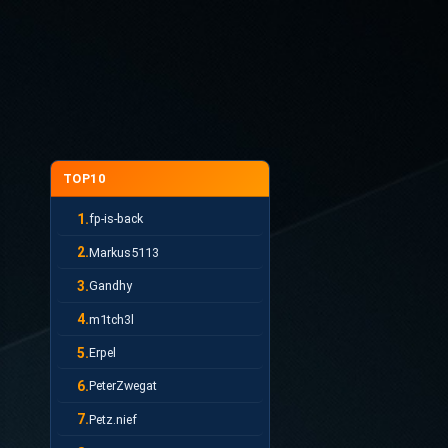
TOP10
1.
fp-is-back
2.
Markus5113
3.
Gandhy
4.
m1tch3l
5.
Erpel
6.
PeterZwegat
7.
Petz.nief