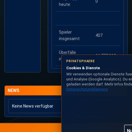
0
heute:
Spieler
407
insgesamt:
Überfälle
16.777.215
insgesamt:
PRIVATSPHAERE
Cookies & Dienste
Wir verwenden optionale Dienste fu
und Analyse (Google Analytics). Du e
geladen werden darf. Mehr Infos finde
Datenschutzerklaerung
.
NEWS
Keine News verfügbar
Nu