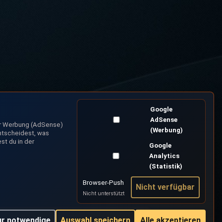
Google
AdSense
er Werbung (AdSense)
(Werbung)
ntscheidest, was
st du in der
Google
Analytics
(Statistik)
Browser-Push
Nicht verfügbar
Nicht unterstützt
r notwendige
Auswahl speichern
Alle akzeptieren