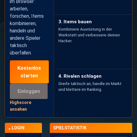
im Browser:
arbeiten,
forschen, Items
3. Items bauen
kombinieren,
Kombiniere Ausrüstung in der
handeln und
Werkstatt und verbessere deinen
andere Spieler
Hacker.
taktisch
überfallen.
Kostenlos
starten
4. Rivalen schlagen
Greife taktisch an, handle im Markt
und klettere im Ranking.
Einloggen
Highscore
ansehen
LOGIN
SPIELSTATISTIK