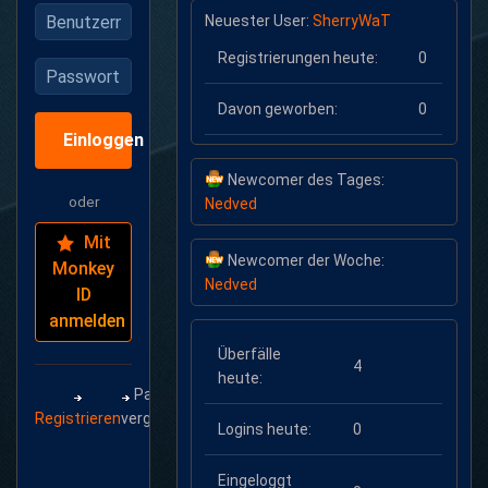
Benutzername
Neuester User:
SherryWaT
Registrierungen heute:
0
Passwort
Davon geworben:
0
Einloggen
Newcomer des Tages:
oder
Nedved
Mit
Newcomer der Woche:
Monkey
Nedved
ID
anmelden
Überfälle
4
heute:
Passwort
Registrieren
vergessen?
Logins heute:
0
Eingeloggt